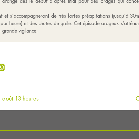
 orange dès le début d'après midi pour des orages qui conce
t et s'accompagneront de très fortes précipitations (jusqu'à 30m
ar heure) et des chutes de grêle. Cet épisode orageux s’atténue
s grande vigilance.
3 août 13 heures
C